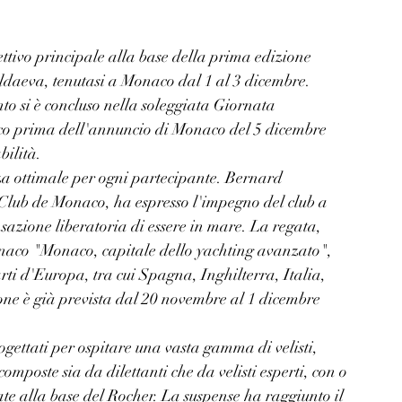
iettivo principale alla base della prima edizione 
daeva, tenutasi a Monaco dal 1 al 3 dicembre. 
to si è concluso nella soleggiata Giornata 
oco prima dell'annuncio di Monaco del 5 dicembre 
bilità.
za ottimale per ogni partecipante. Bernard 
Club de Monaco, ha espresso l'impegno del club a 
ensazione liberatoria di essere in mare. La regata, 
Monaco "Monaco, capitale dello yachting avanzato", 
ti d'Europa, tra cui Spagna, Inghilterra, Italia, 
ne è già prevista dal 20 novembre al 1 dicembre 
ogettati per ospitare una vasta gamma di velisti, 
omposte sia da dilettanti che da velisti esperti, con o 
ate alla base del Rocher. La suspense ha raggiunto il 