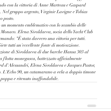
ndo con la vittoria di Anne Marteau e Gaspard 
. Nel gruppo argento, Virginie Lavigne e Tobias 
mo posto.
 un momento emblematico con lo scambio delle 
e Monaco. Elena Sivoldaeva, socia dello Yacht Club 
mando: “È stata davvero una vittoria per tutti. 
ete tutti un'eccellente fonte di motivazione.
azione di Sivoldaeva di due barche Hansa 303 al 
a flotta monegasca, battezzato ufficialmente 
d d'Alessandri, Elena Sivoldaeva e Jacques Pastor, 
o. L'Echo 90, un catamarano a vela a doppio timone 
a poppa e ritenuto inaffondabile.