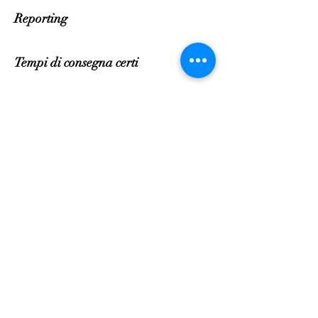
Reporting
Tempi di consegna certi
Gestione del rischio
Contratto, negoziazione e revisione
delle specifiche
Garanzia e controllo della qualità
Gestione e controllo della produzione